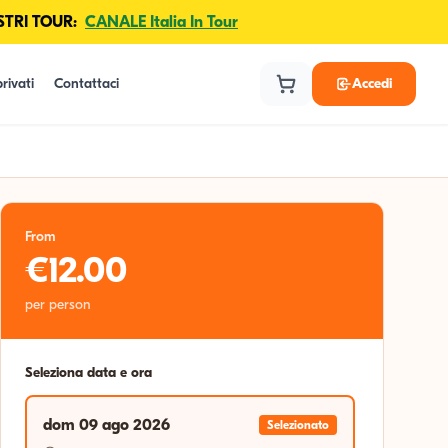
TRI TOUR:
CANALE Italia In Tour
rivati
Contattaci
Accedi
From
€12.00
per person
Seleziona data e ora
dom 09 ago 2026
Selezionato