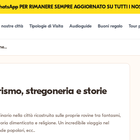
tsApp PER RIMANERE SEMPRE AGGIORNATO SU TUTTI I NOS
 nostre città
Tipologie di Visita
Audioguide
Buoni regalo
Tour p
e...
ismo, stregoneria e storie
rio nella città ricostruita sulle proprie rovine tra fantasmi,
oria dimenticata e religione. Un incredibile viaggio nel
de popolari, ecc..