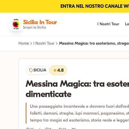
ENTRA NEL NOSTRO CANALE Wha
Sicilia In Tour
I Nostri Tour
Le
Scopri la Sicilia
Home
I Nostri Tour
Messina Magica: tra esoterismo, stregon
SICILIA
4.8
Messina Magica: tra esoter
dimenticate
Una passeggiata incantevole e davvero fuori dall'ordina
folletti, demoni, streghe, lupi mannari, paganesimo, st
tempo tra magia ed esoterismo, storia reale e leggen