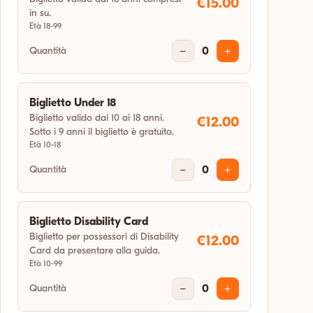
€15.00
in su.
18:00
Età 18-99
Quantità
−
0
+
gio 31 dic 2026
04:11
Biglietto Under 18
Biglietto valido dai 10 ai 18 anni.
€12.00
Sotto i 9 anni il biglietto è gratuito.
Età 10-18
Quantità
−
0
+
Biglietto Disability Card
Biglietto per possessori di Disability
€12.00
Card da presentare alla guida.
Età 10-99
Quantità
−
0
+