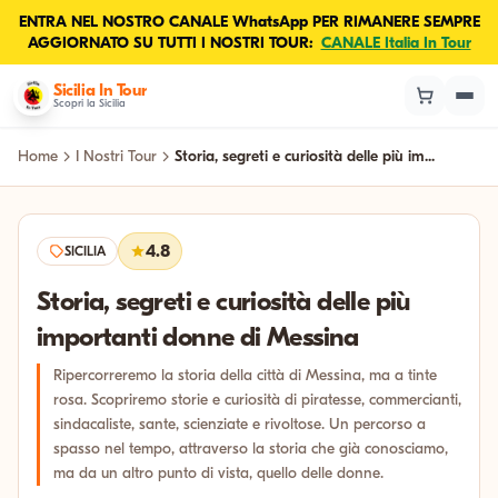
ENTRA NEL NOSTRO CANALE WhatsApp PER RIMANERE SEMPRE
AGGIORNATO SU TUTTI I NOSTRI TOUR:
CANALE Italia In Tour
Sicilia In Tour
Scopri la Sicilia
Home
I Nostri Tour
Storia, segreti e curiosità delle più im...
4.8
SICILIA
Storia, segreti e curiosità delle più
importanti donne di Messina
Ripercorreremo la storia della città di Messina, ma a tinte
rosa. Scopriremo storie e curiosità di piratesse, commercianti,
sindacaliste, sante, scienziate e rivoltose. Un percorso a
spasso nel tempo, attraverso la storia che già conosciamo,
ma da un altro punto di vista, quello delle donne.