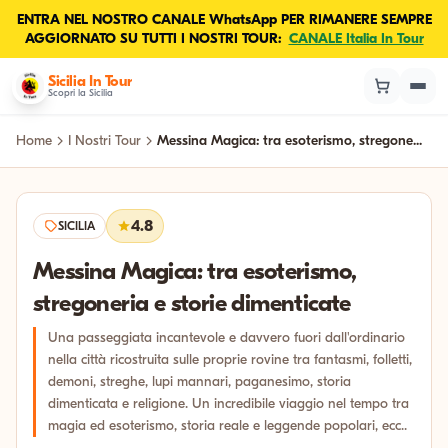
ENTRA NEL NOSTRO CANALE WhatsApp PER RIMANERE SEMPRE
AGGIORNATO SU TUTTI I NOSTRI TOUR:
CANALE Italia In Tour
Sicilia In Tour
Scopri la Sicilia
Home
I Nostri Tour
Messina Magica: tra esoterismo, stregone...
4.8
SICILIA
Messina Magica: tra esoterismo,
stregoneria e storie dimenticate
Una passeggiata incantevole e davvero fuori dall'ordinario
nella città ricostruita sulle proprie rovine tra fantasmi, folletti,
demoni, streghe, lupi mannari, paganesimo, storia
dimenticata e religione. Un incredibile viaggio nel tempo tra
magia ed esoterismo, storia reale e leggende popolari, ecc..