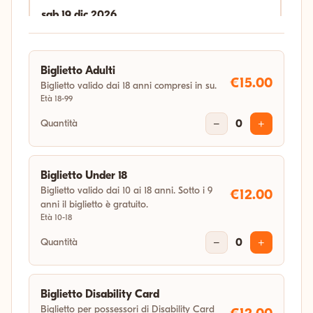
sab 19 dic 2026
18:00
Biglietto Adulti
gio 31 dic 2026
€15.00
Biglietto valido dai 18 anni compresi in su.
Età 18-99
04:11
Quantità
−
0
+
Biglietto Under 18
Biglietto valido dai 10 ai 18 anni. Sotto i 9
€12.00
anni il biglietto è gratuito.
Età 10-18
Quantità
−
0
+
Biglietto Disability Card
Biglietto per possessori di Disability Card