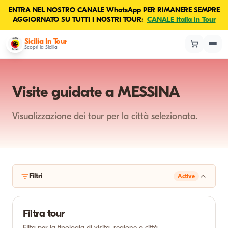
ENTRA NEL NOSTRO CANALE WhatsApp PER RIMANERE SEMPRE
AGGIORNATO SU TUTTI I NOSTRI TOUR:
CANALE Italia In Tour
Sicilia In Tour
Scopri la Sicilia
Visite guidate a MESSINA
Visualizzazione dei tour per la città selezionata.
Filtri
Active
Filtra tour
FIlta per la tipologia di visita, regione o città.