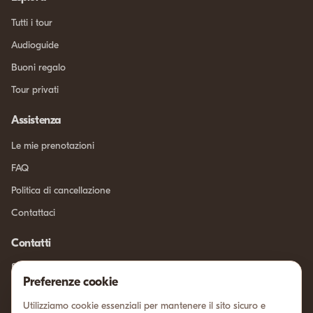
Tutti i tour
Audioguide
Buoni regalo
Tour privati
Assistenza
Le mie prenotazioni
FAQ
Politica di cancellazione
Contattaci
Contatti
info@sicilia-intour.com
Preferenze cookie
Chatta su WhatsApp
Utilizziamo cookie essenziali per mantenere il sito sicuro e
Via xxv aprile, 11