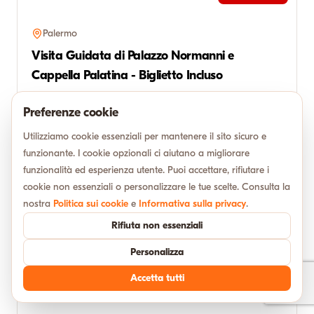
Palermo
Visita Guidata di Palazzo Normanni e
Cappella Palatina - Biglietto Incluso
Attraversando il cuore pulsante di Palermo, ci immergiamo
Preferenze cookie
in un viaggio senza tempo, dove il soffio della storia
incontr...
Utilizziamo cookie essenziali per mantenere il sito sicuro e
Sab. 24 ott 2026
14:30
funzionante. I cookie opzionali ci aiutano a migliorare
funzionalità ed esperienza utente. Puoi accettare, rifiutare i
2 hours
Up to 25
cookie non essenziali o personalizzare le tue scelte. Consulta la
nostra
4.8
Politica sui cookie
e
Informativa sulla privacy
.
Rifiuta non essenziali
Personalizza
PER FAMIGLIE
Nuovo
Accetta tutti