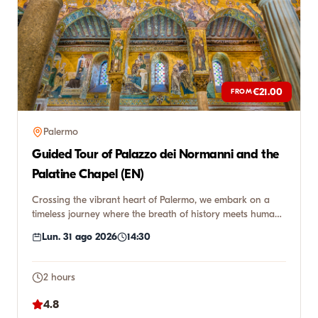
€21.00
FROM
Palermo
Guided Tour of Palazzo dei Normanni and the
Palatine Chapel (EN)
Crossing the vibrant heart of Palermo, we embark on a
timeless journey where the breath of history meets human
genius. W...
Lun. 31 ago 2026
14:30
2 hours
4.8