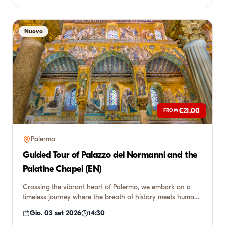
Nuovo
€21.00
FROM
Palermo
Guided Tour of Palazzo dei Normanni and the
Palatine Chapel (EN)
Crossing the vibrant heart of Palermo, we embark on a
timeless journey where the breath of history meets human
genius. W...
Gio. 03 set 2026
14:30