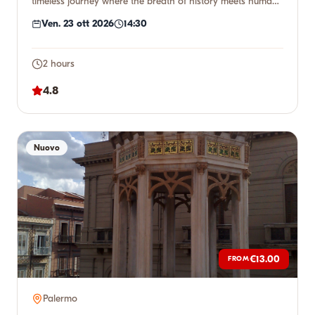
timeless journey where the breath of history meets human
genius. W...
Ven. 23 ott 2026
14:30
2 hours
4.8
Nuovo
€13.00
FROM
Palermo