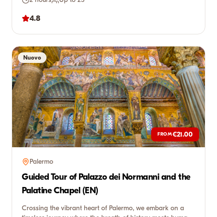
4.8
Nuovo
€21.00
FROM
Palermo
Guided Tour of Palazzo dei Normanni and the
Palatine Chapel (EN)
Crossing the vibrant heart of Palermo, we embark on a