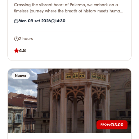
Crossing the vibrant heart of Palermo, we embark on a
timeless journey where the breath of history meets human
genius. W...
Mer. 09 set 2026
14:30
2 hours
4.8
Nuovo
€13.00
FROM