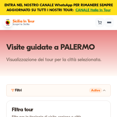
ENTRA NEL NOSTRO CANALE WhatsApp PER RIMANERE SEMPRE
AGGIORNATO SU TUTTI I NOSTRI TOUR:
CANALE Italia In Tour
Sicilia In Tour
Scopri la Sicilia
Visite guidate a PALERMO
Visualizzazione dei tour per la città selezionata.
Filtri
Active
Filtra tour
FIlta per la tipologia di visita, regione o città.