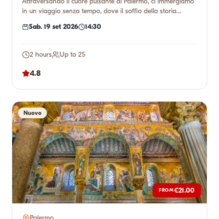
Attraversando il cuore pulsante di Palermo, ci immergiamo
in un viaggio senza tempo, dove il soffio della storia
incontr...
Sab. 19 set 2026
14:30
2 hours
Up to 25
4.8
Nuovo
€21.00
FROM
Palermo