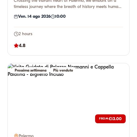
Crossing the vibrant heart of Palermo, we embark on a
timeless journey where the breath of history meets human
genius. W...
Ven. 14 ago 2026
10:00
2 hours
4.8
Prossima settimana
Più venduto
€13.00
FROM
Palermo