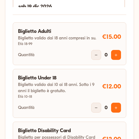
sab 19 dic 2026
18:00
Biglietto Adulti
gio 31 dic 2026
€15.00
Biglietto valido dai 18 anni compresi in su.
Età 18-99
04:11
Quantità
−
0
+
Biglietto Under 18
Biglietto valido dai 10 ai 18 anni. Sotto i 9
€12.00
anni il biglietto è gratuito.
Età 10-18
Quantità
−
0
+
Biglietto Disability Card
Biglietto per possessori di Disability Card