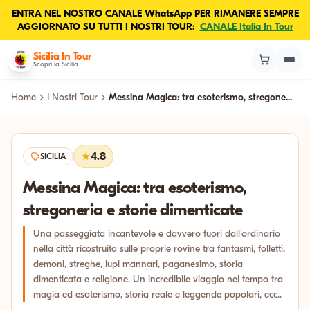
ENTRA NEL NOSTRO CANALE WhatsApp PER RIMANERE SEMPRE
AGGIORNATO SU TUTTI I NOSTRI TOUR:
CANALE Italia In Tour
Sicilia In Tour
Scopri la Sicilia
Home
I Nostri Tour
Messina Magica: tra esoterismo, stregone...
4.8
SICILIA
Messina Magica: tra esoterismo,
stregoneria e storie dimenticate
Una passeggiata incantevole e davvero fuori dall'ordinario
nella città ricostruita sulle proprie rovine tra fantasmi, folletti,
demoni, streghe, lupi mannari, paganesimo, storia
dimenticata e religione. Un incredibile viaggio nel tempo tra
magia ed esoterismo, storia reale e leggende popolari, ecc..