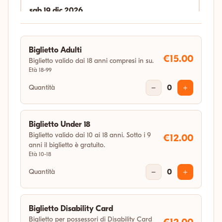
sab 19 dic 2026
18:00
Biglietto Adulti
gio 31 dic 2026
€15.00
Biglietto valido dai 18 anni compresi in su.
Età 18-99
04:11
Quantità
−
0
+
Biglietto Under 18
Biglietto valido dai 10 ai 18 anni. Sotto i 9
€12.00
anni il biglietto è gratuito.
Età 10-18
Quantità
−
0
+
Biglietto Disability Card
Biglietto per possessori di Disability Card