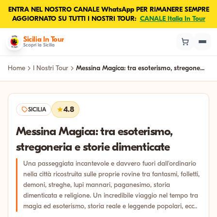
ENTRA NEL NOSTRO CANALE WhatsApp PER RIMANERE SEMPRE
AGGIORNATO SU TUTTI I NOSTRI TOUR:
CANALE Italia In Tour
Sicilia In Tour
Scopri la Sicilia
Home
I Nostri Tour
Messina Magica: tra esoterismo, stregone...
4.8
SICILIA
Messina Magica: tra esoterismo,
stregoneria e storie dimenticate
Una passeggiata incantevole e davvero fuori dall'ordinario
nella città ricostruita sulle proprie rovine tra fantasmi, folletti,
demoni, streghe, lupi mannari, paganesimo, storia
dimenticata e religione. Un incredibile viaggio nel tempo tra
magia ed esoterismo, storia reale e leggende popolari, ecc..