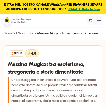
ENTRA NEL NOSTRO CANALE WhatsApp PER RIMANERE SEMPRE
AGGIORNATO SU TUTTI I NOSTRI TOUR:
CANALE Italia In Tour
Sicilia In Tour
Scopri la Sicilia
Home
I Nostri Tour
Messina Magica: tra esoterismo, stregone...
4.8
SICILIA
Messina Magica: tra esoterismo,
stregoneria e storie dimenticate
Una passeggiata incantevole e davvero fuori dall'ordinario
nella città ricostruita sulle proprie rovine tra fantasmi, folletti,
demoni, streghe, lupi mannari, paganesimo, storia
dimenticata e religione. Un incredibile viaggio nel tempo tra
magia ed esoterismo, storia reale e leggende popolari, ecc..