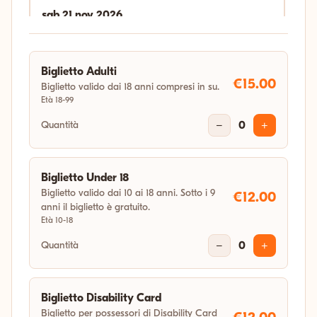
sab 21 nov 2026
18:00
Biglietto Adulti
sab 19 dic 2026
€15.00
Biglietto valido dai 18 anni compresi in su.
Età 18-99
18:00
Quantità
−
0
+
gio 31 dic 2026
04:11
Biglietto Under 18
Biglietto valido dai 10 ai 18 anni. Sotto i 9
€12.00
anni il biglietto è gratuito.
Età 10-18
Quantità
−
0
+
Biglietto Disability Card
Biglietto per possessori di Disability Card