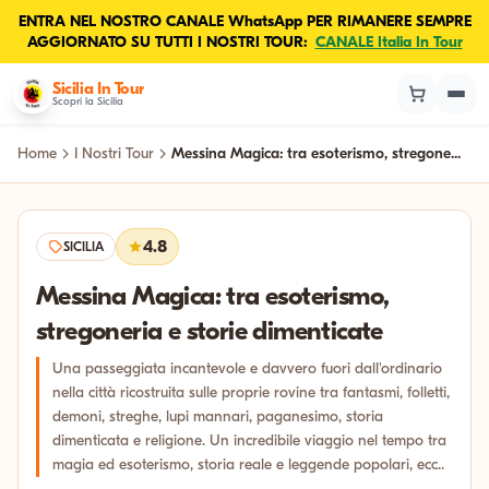
ENTRA NEL NOSTRO CANALE WhatsApp PER RIMANERE SEMPRE
AGGIORNATO SU TUTTI I NOSTRI TOUR:
CANALE Italia In Tour
Sicilia In Tour
Scopri la Sicilia
Home
I Nostri Tour
Messina Magica: tra esoterismo, stregone...
4.8
SICILIA
Messina Magica: tra esoterismo,
stregoneria e storie dimenticate
Una passeggiata incantevole e davvero fuori dall'ordinario
nella città ricostruita sulle proprie rovine tra fantasmi, folletti,
demoni, streghe, lupi mannari, paganesimo, storia
dimenticata e religione. Un incredibile viaggio nel tempo tra
magia ed esoterismo, storia reale e leggende popolari, ecc..