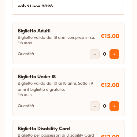
sab 21 nov 2026
18:00
Biglietto Adulti
sab 19 dic 2026
€15.00
Biglietto valido dai 18 anni compresi in su.
Età 18-99
18:00
Quantità
−
0
+
gio 31 dic 2026
04:11
Biglietto Under 18
Biglietto valido dai 10 ai 18 anni. Sotto i 9
€12.00
anni il biglietto è gratuito.
Età 10-18
Quantità
−
0
+
Biglietto Disability Card
Biglietto per possessori di Disability Card