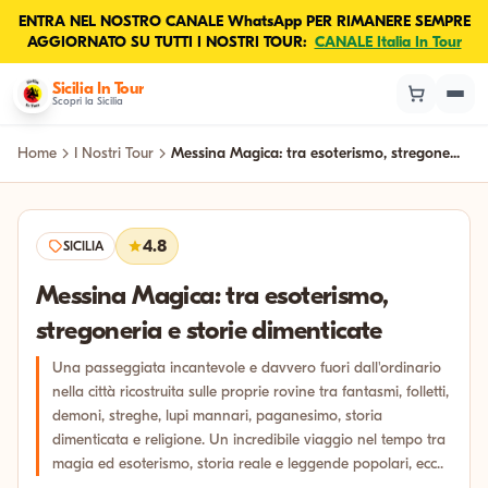
ENTRA NEL NOSTRO CANALE WhatsApp PER RIMANERE SEMPRE
AGGIORNATO SU TUTTI I NOSTRI TOUR:
CANALE Italia In Tour
Sicilia In Tour
Scopri la Sicilia
Home
I Nostri Tour
Messina Magica: tra esoterismo, stregone...
4.8
SICILIA
Messina Magica: tra esoterismo,
stregoneria e storie dimenticate
Una passeggiata incantevole e davvero fuori dall'ordinario
nella città ricostruita sulle proprie rovine tra fantasmi, folletti,
demoni, streghe, lupi mannari, paganesimo, storia
dimenticata e religione. Un incredibile viaggio nel tempo tra
magia ed esoterismo, storia reale e leggende popolari, ecc..