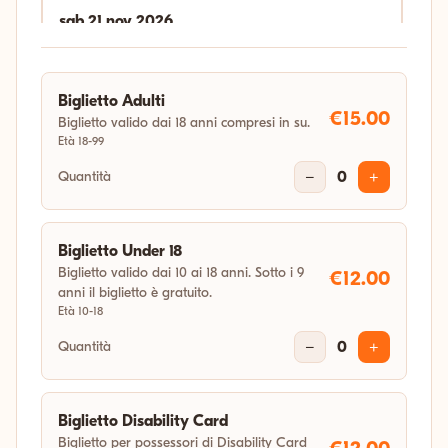
sab 21 nov 2026
18:00
Biglietto Adulti
sab 19 dic 2026
€15.00
Biglietto valido dai 18 anni compresi in su.
Età 18-99
18:00
Quantità
−
0
+
gio 31 dic 2026
04:11
Biglietto Under 18
Biglietto valido dai 10 ai 18 anni. Sotto i 9
€12.00
anni il biglietto è gratuito.
Età 10-18
Quantità
−
0
+
Biglietto Disability Card
Biglietto per possessori di Disability Card