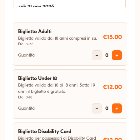
sab 21 nov 2026
18:00
Biglietto Adulti
sab 19 dic 2026
€15.00
Biglietto valido dai 18 anni compresi in su.
Età 18-99
18:00
Quantità
−
0
+
gio 31 dic 2026
04:11
Biglietto Under 18
Biglietto valido dai 10 ai 18 anni. Sotto i 9
€12.00
anni il biglietto è gratuito.
Età 10-18
Quantità
−
0
+
Biglietto Disability Card
Biglietto per possessori di Disability Card