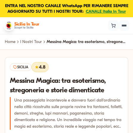
ENTRA NEL NOSTRO CANALE WhatsApp PER RIMANERE SEMPRE
AGGIORNATO SU TUTTI I NOSTRI TOUR:
CANALE Italia In Tour
Sicilia In Tour
Scopri la Sicilia
Home
I Nostri Tour
Messina Magica: tra esoterismo, stregone...
4.8
SICILIA
Messina Magica: tra esoterismo,
stregoneria e storie dimenticate
Una passeggiata incantevole e davvero fuori dall'ordinario
nella città ricostruita sulle proprie rovine tra fantasmi, folletti,
demoni, streghe, lupi mannari, paganesimo, storia
dimenticata e religione. Un incredibile viaggio nel tempo tra
magia ed esoterismo, storia reale e leggende popolari, ecc..