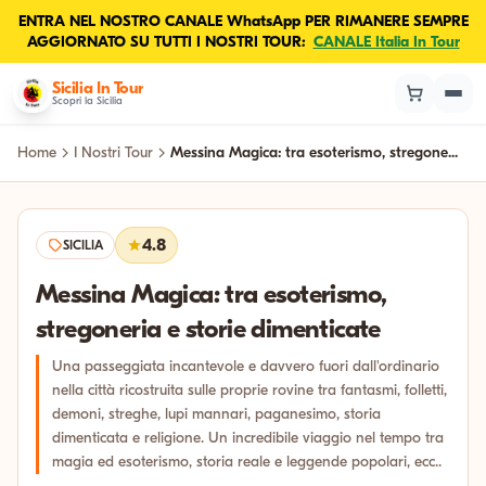
ENTRA NEL NOSTRO CANALE WhatsApp PER RIMANERE SEMPRE
AGGIORNATO SU TUTTI I NOSTRI TOUR:
CANALE Italia In Tour
Sicilia In Tour
Scopri la Sicilia
Home
I Nostri Tour
Messina Magica: tra esoterismo, stregone...
4.8
SICILIA
Messina Magica: tra esoterismo,
stregoneria e storie dimenticate
Una passeggiata incantevole e davvero fuori dall'ordinario
nella città ricostruita sulle proprie rovine tra fantasmi, folletti,
demoni, streghe, lupi mannari, paganesimo, storia
dimenticata e religione. Un incredibile viaggio nel tempo tra
magia ed esoterismo, storia reale e leggende popolari, ecc..