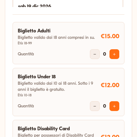
sab 19 dic 2026
18:00
Biglietto Adulti
gio 31 dic 2026
€15.00
Biglietto valido dai 18 anni compresi in su.
Età 18-99
04:11
Quantità
−
0
+
Biglietto Under 18
Biglietto valido dai 10 ai 18 anni. Sotto i 9
€12.00
anni il biglietto è gratuito.
Età 10-18
Quantità
−
0
+
Biglietto Disability Card
Biglietto per possessori di Disability Card