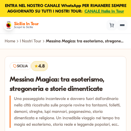
ENTRA NEL NOSTRO CANALE WhatsApp PER RIMANERE SEMPRE
AGGIORNATO SU TUTTI I NOSTRI TOUR:
CANALE Italia In Tour
Sicilia In Tour
Scopri la Sicilia
Home
I Nostri Tour
Messina Magica: tra esoterismo, stregone...
4.8
SICILIA
Messina Magica: tra esoterismo,
stregoneria e storie dimenticate
Una passeggiata incantevole e davvero fuori dall'ordinario
nella città ricostruita sulle proprie rovine tra fantasmi, folletti,
demoni, streghe, lupi mannari, paganesimo, storia
dimenticata e religione. Un incredibile viaggio nel tempo tra
magia ed esoterismo, storia reale e leggende popolari, ecc..