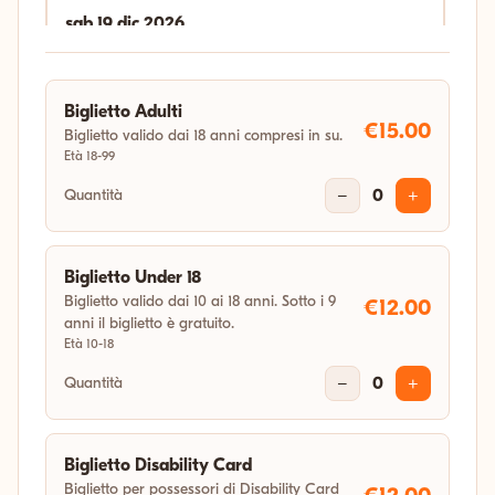
sab 19 dic 2026
18:00
Biglietto Adulti
gio 31 dic 2026
€15.00
Biglietto valido dai 18 anni compresi in su.
Età 18-99
04:11
Quantità
−
0
+
Biglietto Under 18
Biglietto valido dai 10 ai 18 anni. Sotto i 9
€12.00
anni il biglietto è gratuito.
Età 10-18
Quantità
−
0
+
Biglietto Disability Card
Biglietto per possessori di Disability Card