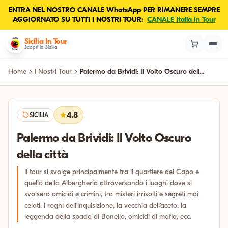
ENTRA NEL NOSTRO CANALE WhatsApp PER RIMANERE SEMPRE
AGGIORNATO SU TUTTI I NOSTRI TOUR:
CANALE Italia In Tour
Sicilia In Tour
Scopri la Sicilia
Home
I Nostri Tour
Palermo da Brividi: Il Volto Oscuro dell...
4.8
SICILIA
Palermo da Brividi: Il Volto Oscuro
della città
Il tour si svolge principalmente tra il quartiere del Capo e
quello della Albergheria attraversando i luoghi dove si
svolsero omicidi e crimini, tra misteri irrisolti e segreti mai
celati. I roghi dell’inquisizione, la vecchia dell’aceto, la
leggenda della spada di Bonello, omicidi di mafia, ecc.