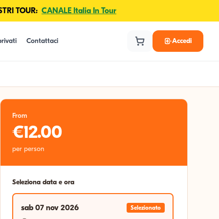
TRI TOUR:
CANALE Italia In Tour
rivati
Contattaci
Accedi
From
€12.00
per person
Seleziona data e ora
sab 07 nov 2026
Selezionato