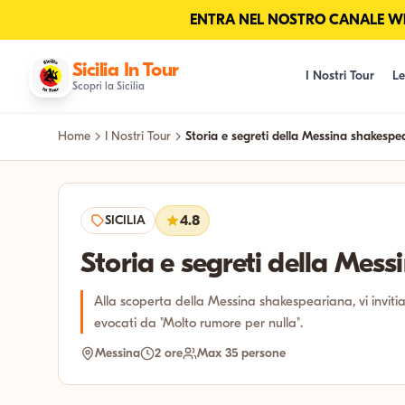
ENTRA NEL NOSTRO CANALE Wha
Sicilia In Tour
I Nostri Tour
Le
Scopri la Sicilia
Home
I Nostri Tour
Storia e segreti della Messina shakespea
SICILIA
4.8
Storia e segreti della Mes
Alla scoperta della Messina shakespeariana, vi inviti
evocati da "Molto rumore per nulla".
Messina
2 ore
Max 35 persone