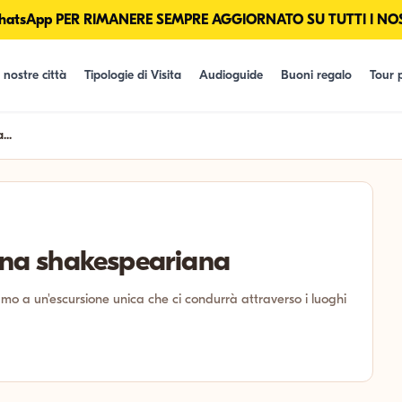
tsApp PER RIMANERE SEMPRE AGGIORNATO SU TUTTI I NOS
 nostre città
Tipologie di Visita
Audioguide
Buoni regalo
Tour p
...
sina shakespeariana
amo a un'escursione unica che ci condurrà attraverso i luoghi