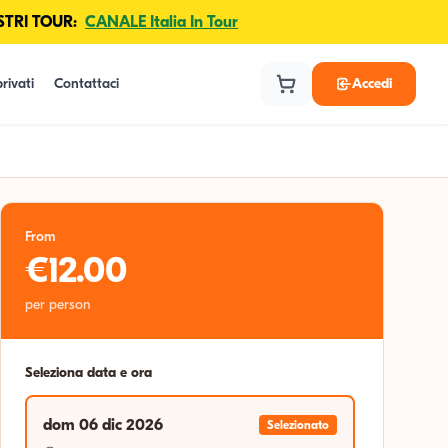
TRI TOUR:
CANALE Italia In Tour
rivati
Contattaci
Accedi
From
€12.00
per person
Seleziona data e ora
dom 06 dic 2026
Selezionato