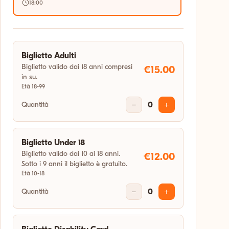
18:00
Biglietto Adulti
Biglietto valido dai 18 anni compresi
€15.00
in su.
Età 18-99
Quantità
−
0
+
Biglietto Under 18
Biglietto valido dai 10 ai 18 anni.
€12.00
Sotto i 9 anni il biglietto è gratuito.
Età 10-18
Quantità
−
0
+