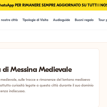
tsApp PER RIMANERE SEMPRE AGGIORNATO SU TUTTI I NOS
 nostre città
Tipologie di Visita
Audioguide
Buoni regalo
Tour p
tà di Messina Medievale
 medievale, sulle tracce e rimanenze del lontano medioevo
attutto curiosità legate a questa città durante il suo dominio
tenza indiscussa.