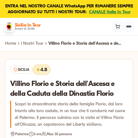
ENTRA NEL NOSTRO CANALE WhatsApp PER RIMANERE SEMPRE
AGGIORNATO SU TUTTI I NOSTRI TOUR:
CANALE Italia In Tour
Sicilia In Tour
Scopri la Sicilia
Home
I Nostri Tour
Villino Florio e Storia dell'Ascesa e de...
4.8
SICILIA
Villino Florio e Storia dell'Ascesa e
della Caduta della Dinastia Florio
Scopri la straordinaria storia della famiglia Florio, dal loro
trionfo alla loro caduta, in un tour che ti condurrà nel cuore
di Palermo. Il percorso culmina con la visita al Villino Florio
all’Olivuzza, un capolavoro del Liberty siciliano.
Palermo
3 ore
Max 35 persone