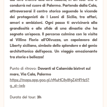
condurrà nel cuore di Palermo. Partendo dalla Cala,
attraverserai il centro storico seguendo le vicende
dei protagonisti de I Leoni di Sicilia, tra affari,
amori e ambizioni. Ogni passo ti avvicinerà alla
grandiosità e alle sfide di una dinastia che ha
segnato un'epoca. Il percorso culmina con la visita
al Villino Florio all’Olivuzza, un capolavoro del
Liberty siciliano, simbolo dello splendore e del genio
architettonico dell'epoca. Un viaggio emozionante
tra storia e bellezza!
Punto di ritrovo:
Davanti al Calamida bistrot sul
mare, Via Cala, Palermo
https://maps.app.goo.gl/rMuHC8y8fgZ4HFHz5?
g_st=iwb
Durata del tour:
3h