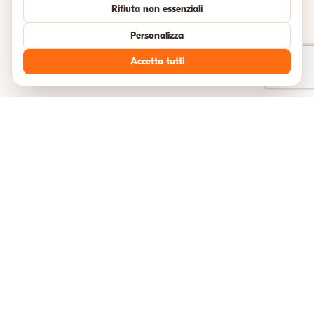
Rifiuta non essenziali
Personalizza
Accetta tutti
TESTIMONIANZE
Cosa dicono i nostri viaggiatori
Unisciti a migliaia di avventurieri felici che hanno esplorato l'Italia con
noi.