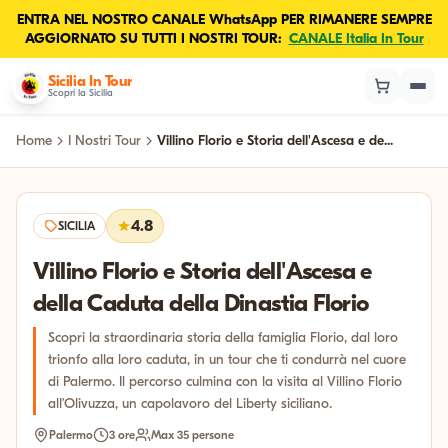
ENTRA NEL NOSTRO CANALE WhatsApp PER RIMANERE SEMPRE
AGGIORNATO SU TUTTI I NOSTRI TOUR:
CANALE Italia In Tour
Sicilia In Tour
Scopri la Sicilia
Home
I Nostri Tour
Villino Florio e Storia dell'Ascesa e de...
4.8
SICILIA
Villino Florio e Storia dell'Ascesa e
della Caduta della Dinastia Florio
Scopri la straordinaria storia della famiglia Florio, dal loro
trionfo alla loro caduta, in un tour che ti condurrà nel cuore
di Palermo. Il percorso culmina con la visita al Villino Florio
all’Olivuzza, un capolavoro del Liberty siciliano.
Palermo
3 ore
Max 35 persone