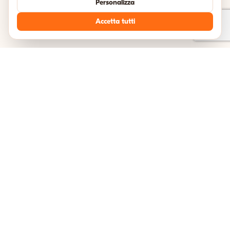
Personalizza
Accetta tutti
TESTIMONIANZE
Cosa dicono i nostri viaggiatori
Unisciti a migliaia di avventurieri felici che hanno esplorato l'Italia con
noi.