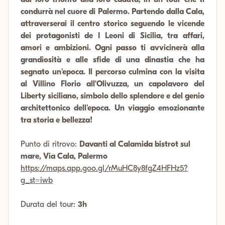
condurrà nel cuore di Palermo. Partendo dalla Cala,
attraverserai il centro storico seguendo le vicende
dei protagonisti de I Leoni di Sicilia, tra affari,
amori e ambizioni. Ogni passo ti avvicinerà alla
grandiosità e alle sfide di una dinastia che ha
segnato un'epoca. Il percorso culmina con la visita
al Villino Florio all’Olivuzza, un capolavoro del
Liberty siciliano, simbolo dello splendore e del genio
architettonico dell'epoca. Un viaggio emozionante
tra storia e bellezza!
Punto di ritrovo:
Davanti al Calamida bistrot sul
mare, Via Cala, Palermo
https://maps.app.goo.gl/rMuHC8y8fgZ4HFHz5?
g_st=iwb
Durata del tour:
3h