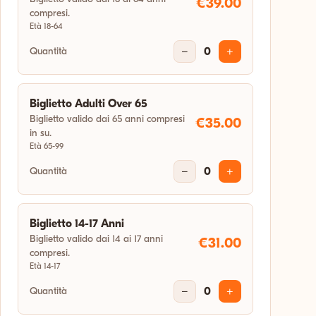
€39.00
compresi.
14:30
Età 18-64
Quantità
−
0
+
sab 26 set 2026
14:30
Biglietto Adulti Over 65
Biglietto valido dai 65 anni compresi
€35.00
sab 10 ott 2026
in su.
10:00
Età 65-99
Quantità
−
0
+
sab 24 ott 2026
14:30
Biglietto 14-17 Anni
Biglietto valido dai 14 ai 17 anni
€31.00
sab 31 ott 2026
compresi.
Età 14-17
14:30
Quantità
−
0
+