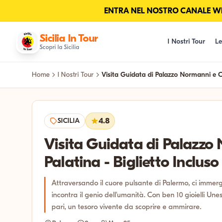
ENTRA NEL NOSTRO CANALE Wha
Sicilia In Tour
I Nostri Tour
Le
Scopri la Sicilia
Home
I Nostri Tour
Visita Guidata di Palazzo Normanni e C
SICILIA
4.8
Visita Guidata di Palazzo
Palatina - Biglietto Incluso
Attraversando il cuore pulsante di Palermo, ci immerg
incontra il genio dell'umanità. Con ben 10 gioielli Un
pari, un tesoro vivente da scoprire e ammirare.