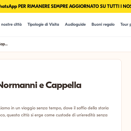
tsApp PER RIMANERE SEMPRE AGGIORNATO SU TUTTI I NOS
 nostre città
Tipologie di Visita
Audioguide
Buoni regalo
Tour p
ap...
 Normanni e Cappella
iamo in un viaggio senza tempo, dove il soffio della storia
esco, questa città si erge come custode di un'eredità senza