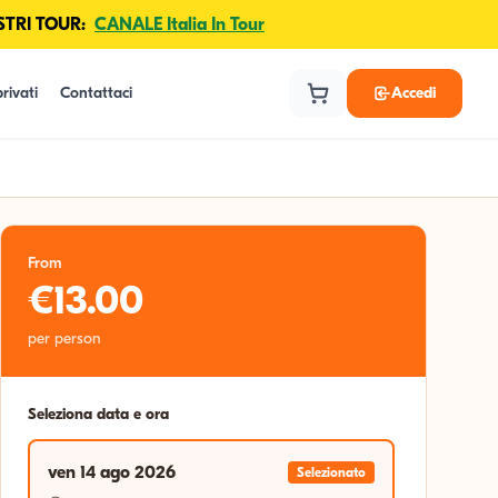
TRI TOUR:
CANALE Italia In Tour
rivati
Contattaci
Accedi
From
€13.00
per person
Seleziona data e ora
ven 14 ago 2026
Selezionato