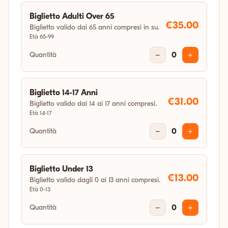
14:30
Biglietto Adulti Over 65
€35.00
Biglietto valido dai 65 anni compresi in su.
Età 65-99
sab 10 ott 2026
Quantità
10:00
−
0
+
sab 24 ott 2026
Biglietto 14-17 Anni
€31.00
14:30
Biglietto valido dai 14 ai 17 anni compresi.
Età 14-17
Quantità
−
0
+
sab 31 ott 2026
14:30
Biglietto Under 13
€13.00
Biglietto valido dagli 0 ai 13 anni compresi.
Età 0-13
Quantità
−
0
+