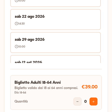
10:00
sab 22 ago 2026
14:30
sab 29 ago 2026
10:00
sab 12 set 2026
14:30
Biglietto Adulti 18-64 Anni
sab 19 set 2026
€39.00
Biglietto valido dai 18 ai 64 anni compresi.
Età 18-64
14:30
Quantità
−
0
+
sab 26 set 2026