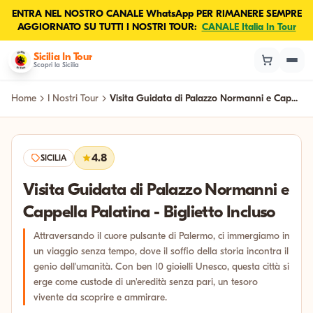
ENTRA NEL NOSTRO CANALE WhatsApp PER RIMANERE SEMPRE
AGGIORNATO SU TUTTI I NOSTRI TOUR:
CANALE Italia In Tour
Sicilia In Tour
Scopri la Sicilia
Home
I Nostri Tour
Visita Guidata di Palazzo Normanni e Cap...
4.8
SICILIA
Visita Guidata di Palazzo Normanni e
Cappella Palatina - Biglietto Incluso
Attraversando il cuore pulsante di Palermo, ci immergiamo in
un viaggio senza tempo, dove il soffio della storia incontra il
genio dell'umanità. Con ben 10 gioielli Unesco, questa città si
erge come custode di un'eredità senza pari, un tesoro
vivente da scoprire e ammirare.