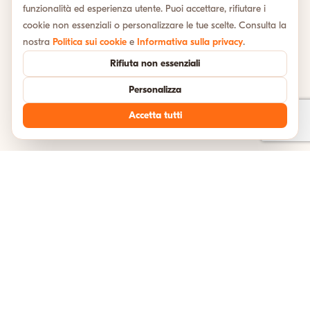
funzionalità ed esperienza utente. Puoi accettare, rifiutare i
cookie non essenziali o personalizzare le tue scelte. Consulta la
nostra
Politica sui cookie
e
Informativa sulla privacy
.
Rifiuta non essenziali
Personalizza
Accetta tutti
TESTIMONIANZE
Cosa dicono i nostri viaggiatori
Unisciti a migliaia di avventurieri felici che hanno esplorato l'Italia con