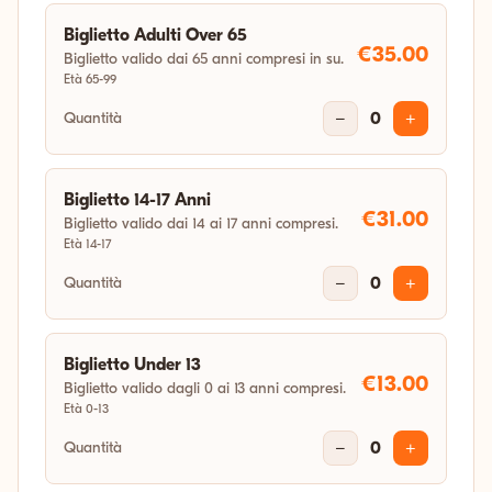
14:30
Biglietto Adulti Over 65
€35.00
Biglietto valido dai 65 anni compresi in su.
Età 65-99
sab 10 ott 2026
Quantità
10:00
−
0
+
sab 24 ott 2026
Biglietto 14-17 Anni
€31.00
14:30
Biglietto valido dai 14 ai 17 anni compresi.
Età 14-17
Quantità
−
0
+
sab 31 ott 2026
14:30
Biglietto Under 13
€13.00
Biglietto valido dagli 0 ai 13 anni compresi.
Età 0-13
Quantità
−
0
+