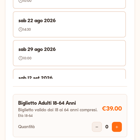
10:00
sab 22 ago 2026
14:30
sab 29 ago 2026
10:00
sab 12 set 2026
14:30
Biglietto Adulti 18-64 Anni
sab 19 set 2026
€39.00
Biglietto valido dai 18 ai 64 anni compresi.
Età 18-64
14:30
Quantità
−
0
+
sab 26 set 2026