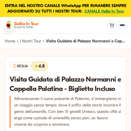
ENTRA NEL NOSTRO CANALE WhatsApp PER RIMANERE SEMPRE
AGGIORNATO SU TUTTI I NOSTRI TOUR:
CANALE Italia In Tour
Sicilia In Tour
Scopri la Sicilia
Home
I Nostri Tour
Visita Guidata di Palazzo Normanni e Cap...
4.8
SICILIA
Visita Guidata di Palazzo Normanni e
Cappella Palatina - Biglietto Incluso
Attraversando il cuore pulsante di Palermo, ci immergiamo in
un viaggio senza tempo, dove il soffio della storia incontra il
genio dell'umanità. Con ben 10 gioielli Unesco, questa città si
erge come custode di un'eredità senza pari, un tesoro
vivente da scoprire e ammirare.