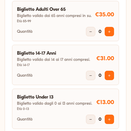
14:30
Biglietto Adulti Over 65
€35.00
Biglietto valido dai 65 anni compresi in su.
Età 65-99
sab 10 ott 2026
Quantità
10:00
−
0
+
sab 24 ott 2026
Biglietto 14-17 Anni
€31.00
14:30
Biglietto valido dai 14 ai 17 anni compresi.
Età 14-17
Quantità
−
0
+
sab 31 ott 2026
14:30
Biglietto Under 13
€13.00
Biglietto valido dagli 0 ai 13 anni compresi.
Età 0-13
Quantità
−
0
+