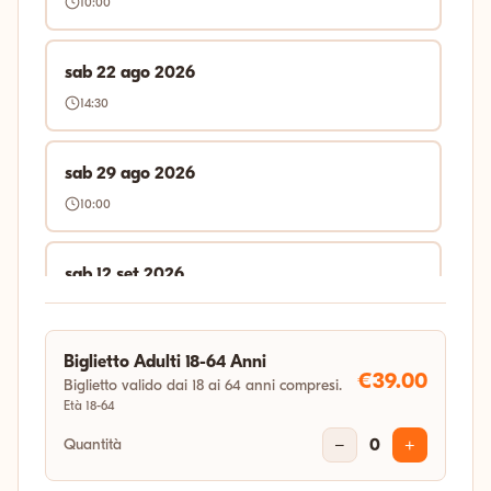
10:00
sab 22 ago 2026
14:30
sab 29 ago 2026
10:00
sab 12 set 2026
14:30
Biglietto Adulti 18-64 Anni
sab 19 set 2026
€39.00
Biglietto valido dai 18 ai 64 anni compresi.
Età 18-64
14:30
Quantità
−
0
+
sab 26 set 2026