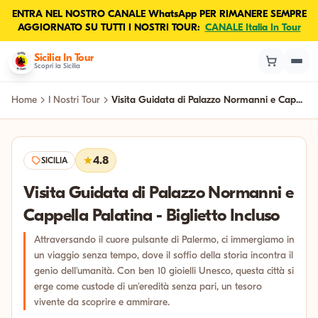
ENTRA NEL NOSTRO CANALE WhatsApp PER RIMANERE SEMPRE
AGGIORNATO SU TUTTI I NOSTRI TOUR:
CANALE Italia In Tour
Sicilia In Tour
Scopri la Sicilia
Home
I Nostri Tour
Visita Guidata di Palazzo Normanni e Cap...
4.8
SICILIA
Visita Guidata di Palazzo Normanni e
Cappella Palatina - Biglietto Incluso
Attraversando il cuore pulsante di Palermo, ci immergiamo in
un viaggio senza tempo, dove il soffio della storia incontra il
genio dell'umanità. Con ben 10 gioielli Unesco, questa città si
erge come custode di un'eredità senza pari, un tesoro
vivente da scoprire e ammirare.