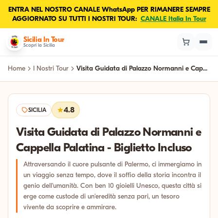
ENTRA NEL NOSTRO CANALE WhatsApp PER RIMANERE SEMPRE
AGGIORNATO SU TUTTI I NOSTRI TOUR:
CANALE Italia In Tour
Sicilia In Tour
Scopri la Sicilia
Home
I Nostri Tour
Visita Guidata di Palazzo Normanni e Cap...
4.8
SICILIA
Visita Guidata di Palazzo Normanni e
Cappella Palatina - Biglietto Incluso
Attraversando il cuore pulsante di Palermo, ci immergiamo in
un viaggio senza tempo, dove il soffio della storia incontra il
genio dell'umanità. Con ben 10 gioielli Unesco, questa città si
erge come custode di un'eredità senza pari, un tesoro
vivente da scoprire e ammirare.