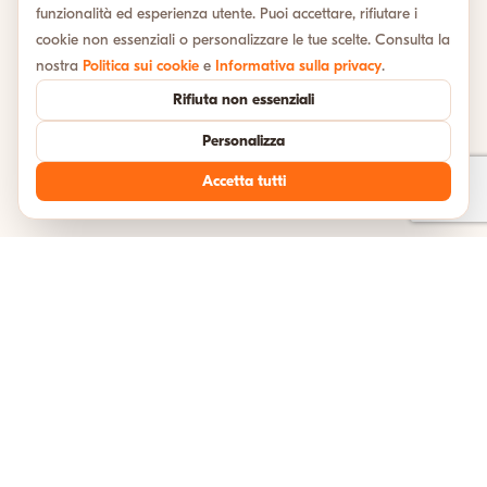
funzionalità ed esperienza utente. Puoi accettare, rifiutare i
cookie non essenziali o personalizzare le tue scelte. Consulta la
nostra
Politica sui cookie
e
Informativa sulla privacy
.
Rifiuta non essenziali
Personalizza
Accetta tutti
TESTIMONIANZE
Cosa dicono i nostri viaggiatori
Unisciti a migliaia di avventurieri felici che hanno esplorato l'Italia con