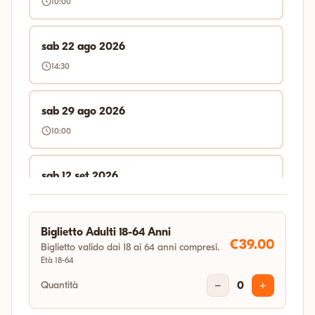
10:00
sab 22 ago 2026
14:30
sab 29 ago 2026
10:00
sab 12 set 2026
14:30
Biglietto Adulti 18-64 Anni
sab 19 set 2026
€39.00
Biglietto valido dai 18 ai 64 anni compresi.
Età 18-64
14:30
Quantità
−
0
+
sab 26 set 2026