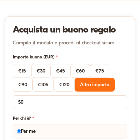
Acquista un buono regalo
Compila il modulo e procedi al checkout sicuro.
Importo buono (EUR)
*
€15
€30
€45
€60
€75
€90
€105
€120
Altro importo
Per chi è?
*
Per me