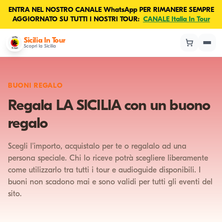
ENTRA NEL NOSTRO CANALE WhatsApp PER RIMANERE SEMPRE
AGGIORNATO SU TUTTI I NOSTRI TOUR:
CANALE Italia In Tour
Sicilia In Tour
Scopri la Sicilia
BUONI REGALO
Regala LA SICILIA con un buono
regalo
Scegli l'importo, acquistalo per te o regalalo ad una
persona speciale. Chi lo riceve potrà scegliere liberamente
come utilizzarlo tra tutti i tour e audioguide disponibili. I
buoni non scadono mai e sono validi per tutti gli eventi del
sito.