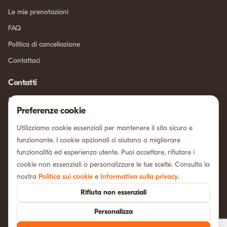
Le mie prenotazioni
FAQ
Politica di cancellazione
Contattaci
Contatti
info@sicilia-intour.com
Preferenze cookie
Chatta su WhatsApp
Utilizziamo cookie essenziali per mantenere il sito sicuro e
Via xxv aprile, 11
funzionante. I cookie opzionali ci aiutano a migliorare
Scandiano, (RE), 42019, Italia
funzionalità ed esperienza utente. Puoi accettare, rifiutare i
Metodi di pagamento
cookie non essenziali o personalizzare le tue scelte. Consulta la
nostra
Politica sui cookie
e
Informativa sulla privacy
.
Rifiuta non essenziali
Informativa sulla privacy
Termini e condizioni
Politica sui cookie
Personalizza
Preferenze cookie
Disclaimer
© 2026 Sicilia In Tour. Tutti i diritti riservati.