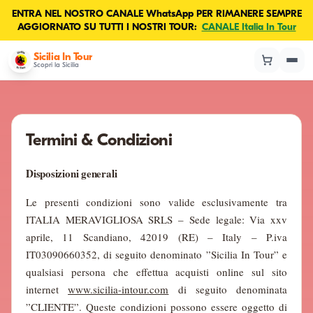
ENTRA NEL NOSTRO CANALE WhatsApp PER RIMANERE SEMPRE
AGGIORNATO SU TUTTI I NOSTRI TOUR:
CANALE Italia In Tour
Sicilia In Tour
Scopri la Sicilia
Termini & Condizioni
Disposizioni generali
Le presenti condizioni sono valide esclusivamente tra
ITALIA MERAVIGLIOSA SRLS – Sede legale: Via xxv
aprile, 11 Scandiano, 42019 (RE) – Italy – P.iva
IT03090660352, di seguito denominato ”Sicilia In Tour” e
qualsiasi persona che effettua acquisti online sul sito
internet
www.sicilia-intour.com
di seguito denominata
”CLIENTE”. Queste condizioni possono essere oggetto di