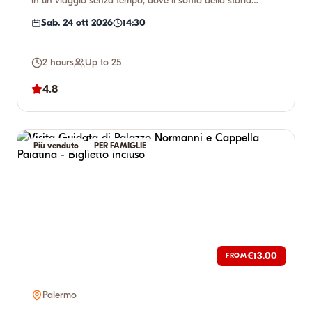
in un viaggio senza tempo, dove il soffio della storia
incontr...
Sab. 24 ott 2026
14:30
2 hours
Up to 25
4.8
Più venduto
PER FAMIGLIE
€13.00
FROM
Palermo