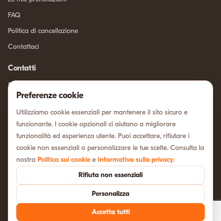
FAQ
Politica di cancellazione
Contattaci
Contatti
info@sicilia-intour.com
Preferenze cookie
Chatta su WhatsApp
Utilizziamo cookie essenziali per mantenere il sito sicuro e
Via xxv aprile, 11
funzionante. I cookie opzionali ci aiutano a migliorare
Scandiano, (RE), 42019, Italia
funzionalità ed esperienza utente. Puoi accettare, rifiutare i
Metodi di pagamento
cookie non essenziali o personalizzare le tue scelte. Consulta la
nostra
Politica sui cookie
e
Informativa sulla privacy
.
Rifiuta non essenziali
Informativa sulla privacy
Termini e condizioni
Politica sui cookie
Personalizza
Preferenze cookie
Disclaimer
© 2026 Sicilia In Tour. Tutti i diritti riservati.
Accetta tutti
Lingua