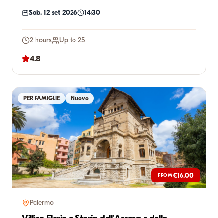
incontr...
Sab. 12 set 2026
14:30
2 hours
Up to 25
4.8
PER FAMIGLIE
Nuovo
€16.00
FROM
Palermo