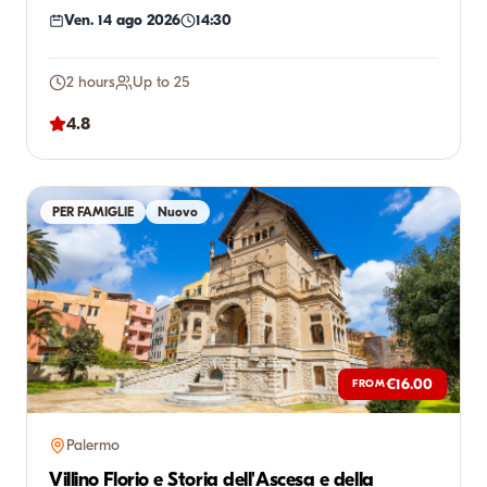
incontr...
Ven. 14 ago 2026
14:30
2 hours
Up to 25
4.8
PER FAMIGLIE
Nuovo
€16.00
FROM
Palermo
Villino Florio e Storia dell'Ascesa e della