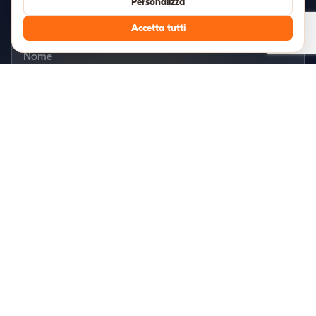
Personalizza
speciali e consigli di viaggio riservati.
Accetta tutti
Iscriviti
Niente spam, disiscriviti quando vuoi. Rispettiamo la tua privacy.
Sicilia In Tour
Scopri esperienze straordinarie con i nostri tour curati e audioguide