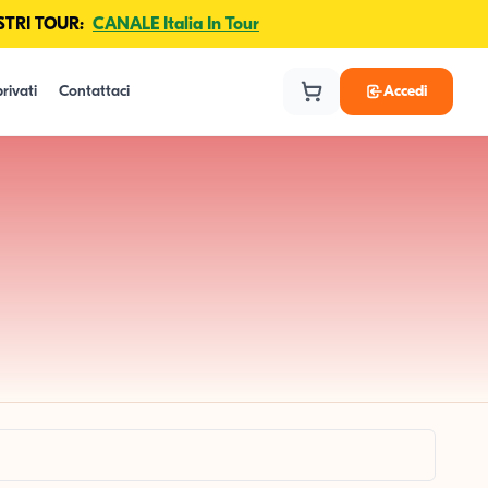
TRI TOUR:
CANALE Italia In Tour
rivati
Contattaci
Accedi