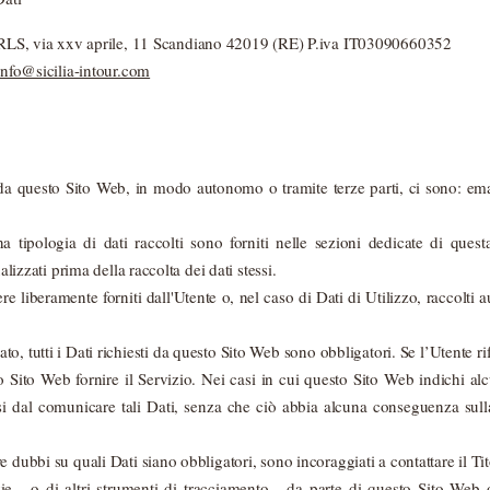
 via xxv aprile, 11 Scandiano 42019 (RE) P.iva IT03090660352
info@sicilia-intour.com
i da questo Sito Web, in modo autonomo o tramite terze parti, ci sono: 
a tipologia di dati raccolti sono forniti nelle sezioni dedicate di que
ualizzati prima della raccolta dei dati stessi.
re liberamente forniti dall'Utente o, nel caso di Dati di Utilizzo, raccolti
o, tutti i Dati richiesti da questo Sito Web sono obbligatori. Se l’Utente r
 Sito Web fornire il Servizio. Nei casi in cui questo Sito Web indichi alc
rsi dal comunicare tali Dati, senza che ciò abbia alcuna conseguenza sulla
 dubbi su quali Dati siano obbligatori, sono incoraggiati a contattare il Tit
ie - o di altri strumenti di tracciamento - da parte di questo Sito Web o d