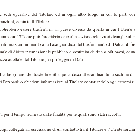
le sedi operative del Titolare ed in ogni altro luogo in cui le parti co
rmazioni, contatta il Titolare.
potrebbero essere trasferiti in un paese diverso da quello in cui l’Utente si
ttamento l’Utente può fare riferimento alla sezione relativa ai dettagli sul t
e informazioni in merito alla base giuridica del trasferimento di Dati al di 
nale di diritto internazionale pubblico o costituita da due o più paesi, 
ezza adottate dal Titolare per proteggere i Dati.
bbia luogo uno dei trasferimenti appena descritti esaminando la sezione di
ti Personali o chiedere informazioni al Titolare contattandolo agli estremi ri
ti per il tempo richiesto dalle finalità per le quali sono stati raccolti.
scopi collegati all’esecuzione di un contratto tra il Titolare e l’Utente saran