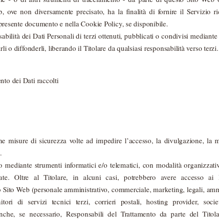
, ove non diversamente precisato, ha la finalità di fornire il Servizio ric
el presente documento e nella Cookie Policy, se disponibile.
abilità dei Dati Personali di terzi ottenuti, pubblicati o condivisi mediant
rli o diffonderli, liberando il Titolare da qualsiasi responsabilità verso terzi.
nto dei Dati raccolti
une misure di sicurezza volte ad impedire l’accesso, la divulgazione, la 
.
ato mediante strumenti informatici e/o telematici, con modalità organizzati
icate. Oltre al Titolare, in alcuni casi, potrebbero avere accesso ai D
o Sito Web (personale amministrativo, commerciale, marketing, legali, ammi
itori di servizi tecnici terzi, corrieri postali, hosting provider, soci
che, se necessario, Responsabili del Trattamento da parte del Titola