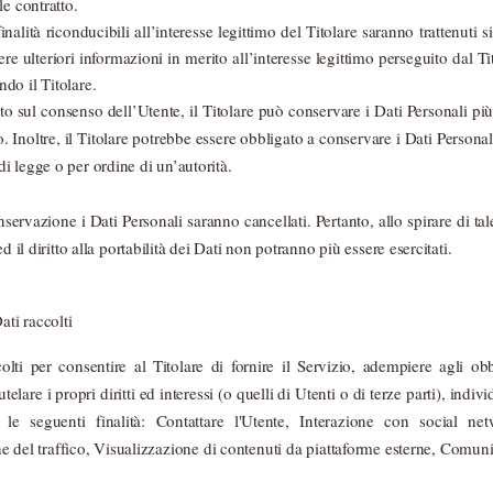
le contratto.
finalità riconducibili all’interesse legittimo del Titolare saranno trattenuti 
re ulteriori informazioni in merito all’interesse legittimo perseguito dal Tit
do il Titolare.
to sul consenso dell’Utente, il Titolare può conservare i Dati Personali pi
Inoltre, il Titolare potrebbe essere obbligato a conservare i Dati Persona
 legge o per ordine di un’autorità.
ervazione i Dati Personali saranno cancellati. Pertanto, allo spirare di tale
d il diritto alla portabilità dei Dati non potranno più essere esercitati.
ati raccolti
olti per consentire al Titolare di fornire il Servizio, adempiere agli ob
utelare i propri diritti ed interessi (o quelli di Utenti o di terze parti), indiv
le seguenti finalità: Contattare l'Utente, Interazione con social net
e del traffico, Visualizzazione di contenuti da piattaforme esterne, Comuni