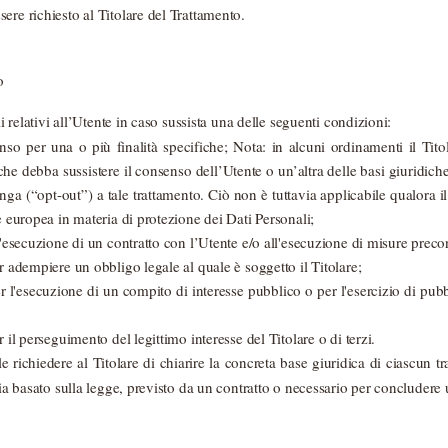
ere richiesto al Titolare del Trattamento.
o
li relativi all’Utente in caso sussista una delle seguenti condizioni:
enso per una o più finalità specifiche; Nota: in alcuni ordinamenti il Tito
che debba sussistere il consenso dell’Utente o un’altra delle basi giuridiche
a (“opt-out”) a tale trattamento. Ciò non è tuttavia applicabile qualora il
e europea in materia di protezione dei Dati Personali;
l'esecuzione di un contratto con l’Utente e/o all'esecuzione di misure precon
r adempiere un obbligo legale al quale è soggetto il Titolare;
r l'esecuzione di un compito di interesse pubblico o per l'esercizio di pubbli
r il perseguimento del legittimo interesse del Titolare o di terzi.
ichiedere al Titolare di chiarire la concreta base giuridica di ciascun tr
sia basato sulla legge, previsto da un contratto o necessario per concludere 