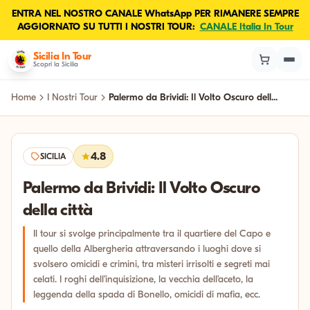
ENTRA NEL NOSTRO CANALE WhatsApp PER RIMANERE SEMPRE
AGGIORNATO SU TUTTI I NOSTRI TOUR:
CANALE Italia In Tour
Sicilia In Tour
Scopri la Sicilia
Home
I Nostri Tour
Palermo da Brividi: Il Volto Oscuro dell...
4.8
SICILIA
Palermo da Brividi: Il Volto Oscuro
della città
Il tour si svolge principalmente tra il quartiere del Capo e
quello della Albergheria attraversando i luoghi dove si
svolsero omicidi e crimini, tra misteri irrisolti e segreti mai
celati. I roghi dell’inquisizione, la vecchia dell’aceto, la
leggenda della spada di Bonello, omicidi di mafia, ecc.